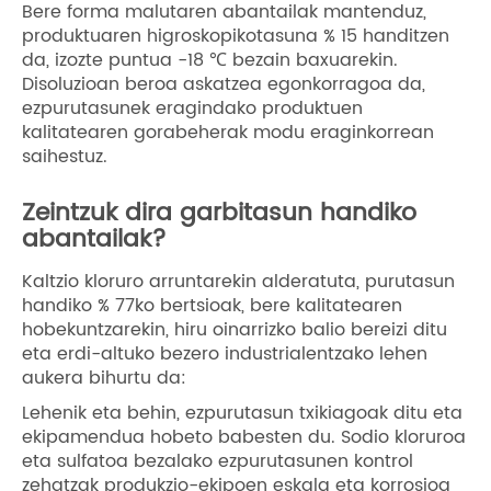
Bere forma malutaren abantailak mantenduz,
produktuaren higroskopikotasuna % 15 handitzen
da, izozte puntua -18 ℃ bezain baxuarekin.
Disoluzioan beroa askatzea egonkorragoa da,
ezpurutasunek eragindako produktuen
kalitatearen gorabeherak modu eraginkorrean
saihestuz.
Zeintzuk dira garbitasun handiko
abantailak?
Kaltzio kloruro arruntarekin alderatuta, purutasun
handiko % 77ko bertsioak, bere kalitatearen
hobekuntzarekin, hiru oinarrizko balio bereizi ditu
eta erdi-altuko bezero industrialentzako lehen
aukera bihurtu da:
Lehenik eta behin, ezpurutasun txikiagoak ditu eta
ekipamendua hobeto babesten du. Sodio kloruroa
eta sulfatoa bezalako ezpurutasunen kontrol
zehatzak produkzio-ekipoen eskala eta korrosioa