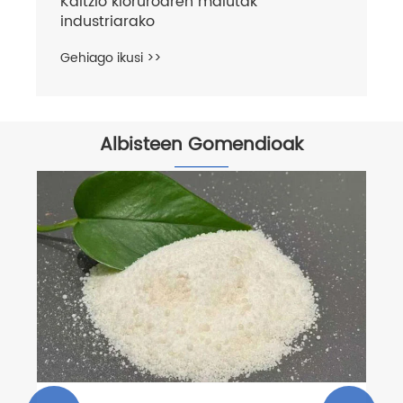
Albisteen Gomendioak
Zer da fenil fluoruroa eta zergatik da
garrantzitsua kimikan?
Gehiago ikusi >>