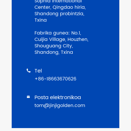
Sophia International
Center, Qingdao hiria,
Shandong probintzia,
Txina
Fabrika gunea: No.1,
Cuijia Village, Houzhen,
Shouguang City,
Shandong, Txina
Tel

+86-18663670626
Posta elektronikoa

tom@jinjigolden.com