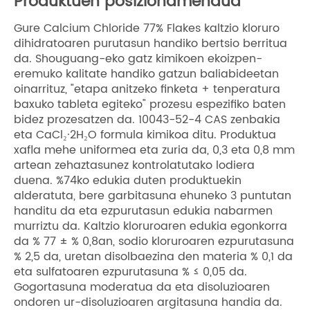
Produktuen posizionamendua
Gure Calcium Chloride 77% Flakes kaltzio kloruro
dihidratoaren purutasun handiko bertsio berritua
da. Shouguang-eko gatz kimikoen ekoizpen-
eremuko kalitate handiko gatzun baliabideetan
oinarrituz, "etapa anitzeko finketa + tenperatura
baxuko tableta egiteko" prozesu espezifiko baten
bidez prozesatzen da. 10043-52-4 CAS zenbakia
eta CaCl₂·2H₂O formula kimikoa ditu. Produktua
xafla mehe uniformea ​​eta zuria da, 0,3 eta 0,8 mm
artean zehaztasunez kontrolatutako lodiera
duena. %74ko edukia duten produktuekin
alderatuta, bere garbitasuna ehuneko 3 puntutan
handitu da eta ezpurutasun edukia nabarmen
murriztu da. Kaltzio kloruroaren edukia egonkorra
da % 77 ± % 0,8an, sodio kloruroaren ezpurutasuna
% 2,5 da, uretan disolbaezina den materia % 0,1 da
eta sulfatoaren ezpurutasuna % ≤ 0,05 da.
Gogortasuna moderatua da eta disoluzioaren
ondoren ur-disoluzioaren argitasuna handia da.