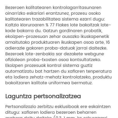
Bezeroen kalitatearen kontrolagarritasunaren
oinarrizko eskariari erantzunez, prozesu osoko
kalitatearen trazabilitatea sistema ezarri dugu:
Kaltzio kloruroaren % 77 Flakes lote bakoitzak lote-
kode bakarra du. Gatzun gordinaren probatik,
ekoizpen-prozesuan zehar ausazko ikuskapenetik
amaitutako produktuaren ikuskapen osoa arte, 16
adierazle gakoren proba-datuak jarrai daitezke.
Bezeroek lote-zenbakia sar dezakete webgune
ofizialean proba-txosten osoa kontsultatzeko.
Ekoizpen prozesuak kontrol sistema guztiz
automatizatu bat hartzen du xaflaren tenperatura
eta lodiera zehatz-mehatz kontrolatzeko, produktu
bakoitzaren kalitate uniformea ​​bermatuz.
Laguntza pertsonalizatzea
Pertsonalizazio zerbitzu esklusiboak ere eskaintzen
ditugu: xaflaren lodiera bezeroen beharren