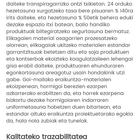
daiteke transpiragarrizko ontzi txikietan. 24 orduko
hezetasuna xurgatzeko tasa bere pisuaren % 140ra
irits daiteke, eta hezetasuna % 50etik behera eduki
dezake espazio itxi batean, balio handiko
produktuak biltegiratzeko segurtasuna bermatuz.
Elikagaien material osagarrien prozesatzeko
alorrean, elikagaiak ukitzeko materialen estandar
garrantzitsuak betetzen ditu eta soja produktuen
eta kontserbak ekoizteko koagulatzaileen lehengai
gisa erabil daiteke, produktuaren ehunduraren
egonkortasuna areagotuz usain hondakinik utzi
gabe. Goi-mailako eraikuntza-materialen
ekoizpenean, hormigoi berezien ezarpen
azkarrerako erabiltzen da, eta horrek ezarpena
bizkortu dezake hormigoiaren indarraren
uniformetasuna hobetzen duen bitartean, eta
estandar altuko eraikuntza proiektuetarako egokia
da, hala nola zubiak eta tunelak.
Kalitateko trazabilitatea