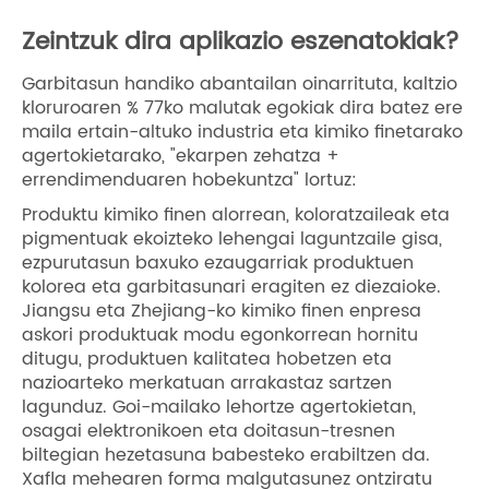
Zeintzuk dira aplikazio eszenatokiak?
Garbitasun handiko abantailan oinarrituta, kaltzio
kloruroaren % 77ko malutak egokiak dira batez ere
maila ertain-altuko industria eta kimiko finetarako
agertokietarako, "ekarpen zehatza +
errendimenduaren hobekuntza" lortuz:
Produktu kimiko finen alorrean, koloratzaileak eta
pigmentuak ekoizteko lehengai laguntzaile gisa,
ezpurutasun baxuko ezaugarriak produktuen
kolorea eta garbitasunari eragiten ez diezaioke.
Jiangsu eta Zhejiang-ko kimiko finen enpresa
askori produktuak modu egonkorrean hornitu
ditugu, produktuen kalitatea hobetzen eta
nazioarteko merkatuan arrakastaz sartzen
lagunduz. Goi-mailako lehortze agertokietan,
osagai elektronikoen eta doitasun-tresnen
biltegian hezetasuna babesteko erabiltzen da.
Xafla mehearen forma malgutasunez ontziratu