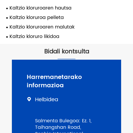
Kaltzio kloruroaren hautsa
Kaltzio kloruroa pelleta
Kaltzio kloruroaren malutak
Kaltzio kloruro likidoa
Bidali kontsulta
Harremanetarako
informazioa
Helbidea

Salmenta Bulegoa: Ez. 1,
Taihangshan Road,