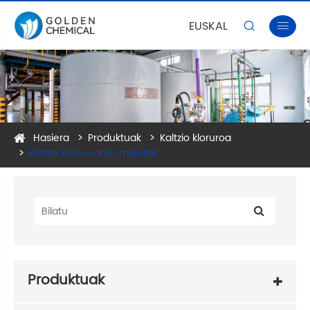
EUSKAL


Hasiera
Produktuak
Kaltzio kloruroa
Kaltzio kloruroaren malutak
Produktuak