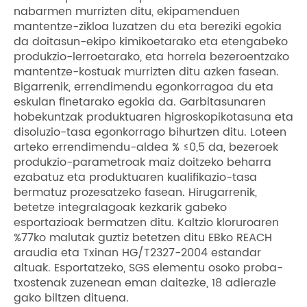
nabarmen murrizten ditu, ekipamenduen
mantentze-zikloa luzatzen du eta bereziki egokia
da doitasun-ekipo kimikoetarako eta etengabeko
produkzio-lerroetarako, eta horrela bezeroentzako
mantentze-kostuak murrizten ditu azken fasean.
Bigarrenik, errendimendu egonkorragoa du eta
eskulan finetarako egokia da. Garbitasunaren
hobekuntzak produktuaren higroskopikotasuna eta
disoluzio-tasa egonkorrago bihurtzen ditu. Loteen
arteko errendimendu-aldea % ≤0,5 da, bezeroek
produkzio-parametroak maiz doitzeko beharra
ezabatuz eta produktuaren kualifikazio-tasa
bermatuz prozesatzeko fasean. Hirugarrenik,
betetze integralagoak kezkarik gabeko
esportazioak bermatzen ditu. Kaltzio kloruroaren
%77ko malutak guztiz betetzen ditu EBko REACH
araudia eta Txinan HG/T2327-2004 estandar
altuak. Esportatzeko, SGS elementu osoko proba-
txostenak zuzenean eman daitezke, 18 adierazle
gako biltzen dituena.