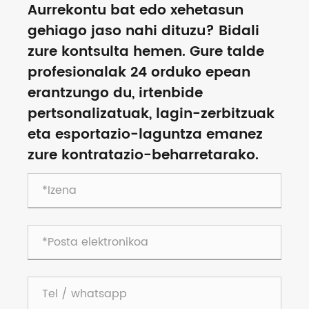
Aurrekontu bat edo xehetasun
gehiago jaso nahi dituzu? Bidali
zure kontsulta hemen. Gure talde
profesionalak 24 orduko epean
erantzungo du, irtenbide
pertsonalizatuak, lagin-zerbitzuak
eta esportazio-laguntza emanez
zure kontratazio-beharretarako.