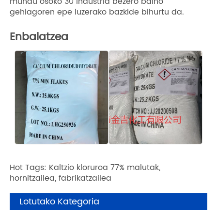
mundu osoko 30 industria bezero baino
gehiagoren epe luzerako bazkide bihurtu da.
Enbalatzea
Hot Tags: Kaltzio kloruroa 77% malutak,
hornitzailea, fabrikatzailea
Lotutako Kategoria