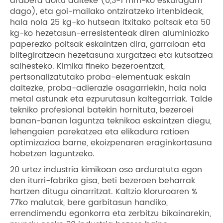
arabera doitu daiteke (0,3-1 mm-ko eskuragarri
dago), eta goi-mailako ontziratzeko irtenbideak,
hala nola 25 kg-ko hutsean itxitako poltsak eta 50
kg-ko hezetasun-erresistenteak diren aluminiozko
paperezko poltsak eskaintzen dira, garraioan eta
biltegiratzean hezetasuna xurgatzea eta kutsatzea
saihesteko. Kimika fineko bezeroentzat,
pertsonalizatutako proba-elementuak eskain
daitezke, proba-adierazle osagarriekin, hala nola
metal astunak eta ezpurutasun kaltegarriak. Talde
tekniko profesional batekin hornituta, bezeroei
banan-banan laguntza teknikoa eskaintzen diegu,
lehengaien parekatzea eta elikadura ratioen
optimizazioa barne, ekoizpenaren eraginkortasuna
hobetzen laguntzeko.
20 urtez industria kimikoan oso arduratuta egon
den iturri-fabrika gisa, beti bezeroen beharrak
hartzen ditugu oinarritzat. Kaltzio kloruroaren %
77ko malutak, bere garbitasun handiko,
errendimendu egonkorra eta zerbitzu bikainarekin,