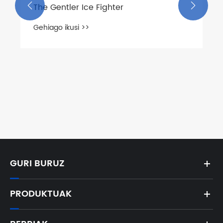


GURI BURUZ
PRODUKTUAK