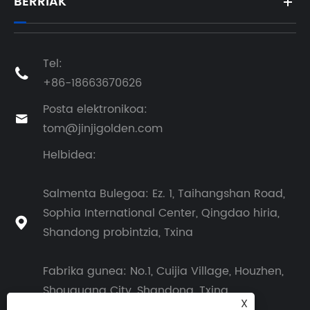
BERRIAK
Tel:

+86-18663670626
Posta elektronikoa:

tom@jinjigolden.com
Helbidea:
Salmenta Bulegoa: Ez. 1, Taihangshan Road,
Sophia International Center, Qingdao hiria,

Shandong probintzia, Txina
Fabrika gunea: No.1, Cuijia Village, Houzhen,
Shouguang City, Shandong, Txina
X