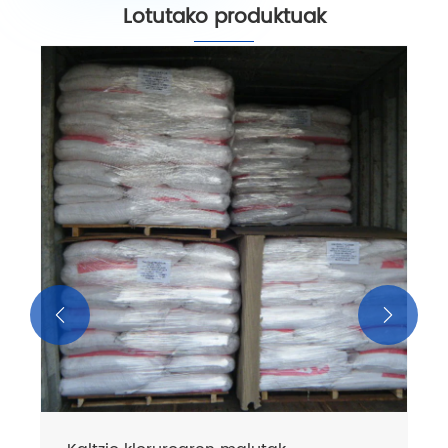
Lotutako produktuak
Garbitasun handiko kaltzio kloruroaren
malutak
Gehiago ikusi >>

