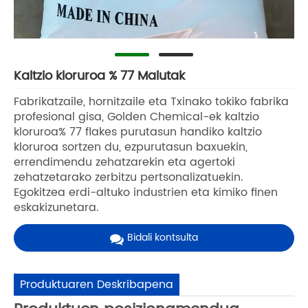
Kaltzio kloruroa % 77 Malutak
Fabrikatzaile, hornitzaile eta Txinako tokiko fabrika
profesional gisa, Golden Chemical-ek kaltzio
kloruroa% 77 flakes purutasun handiko kaltzio
kloruroa sortzen du, ezpurutasun baxuekin,
errendimendu zehatzarekin eta agertoki
zehatzetarako zerbitzu pertsonalizatuekin.
Egokitzea erdi-altuko industrien eta kimiko finen
eskakizunetara.
Bidali kontsulta
Produktuaren Deskribapena