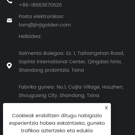

+86-18663670626
Posta elektronikoa:

tom@jinjigolden.com
Helbidea:
Salmenta Bulegoa: Ez. 1, Taihangshan Road,
Sophia International Center, Qingdao hiria,

Shandong probintzia, Txina
Fabrika gunea: No.1, Cuijia Village, Houzhen,
Shouguang City, Shandong, Txina
X
Cookieak erabiltzen ditugu nabigazio
esperientzia hobea eskaintzeko, guneko
trafikoa aztertzeko eta edukia