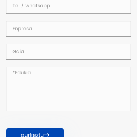
aurkeztu
