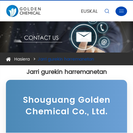
EUSKAL


Hasiera
Jarri gurekin harremanetan
Jarri gurekin harremanetan
Shouguang Golden
Chemical Co., Ltd.