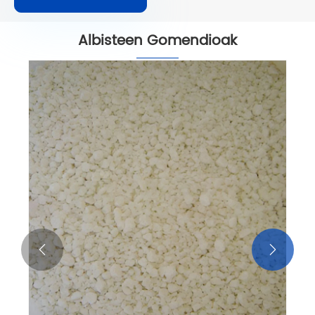
Albisteen Gomendioak

