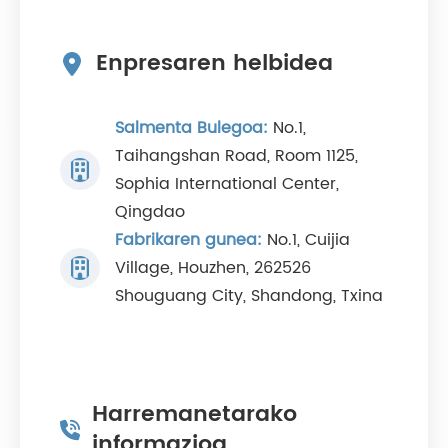
Enpresaren helbidea
Salmenta Bulegoa:
No.1,
Taihangshan Road, Room 1125,
Sophia International Center,
Qingdao
Fabrikaren gunea:
No.1, Cuijia
Village, Houzhen, 262526
Shouguang City, Shandong, Txina
Harremanetarako
informazioa