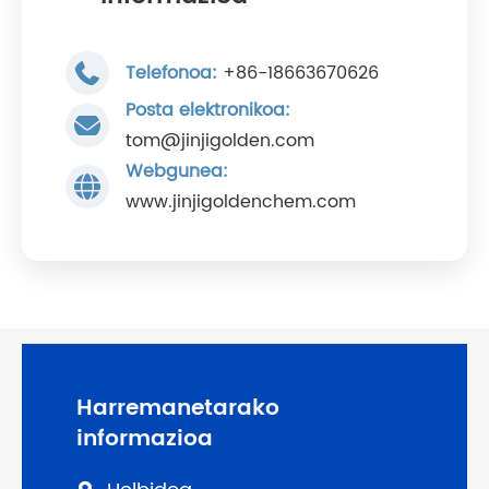
Telefonoa:
+86-18663670626
Posta elektronikoa:
tom@jinjigolden.com
Webgunea:
www.jinjigoldenchem.com
Harremanetarako
informazioa
