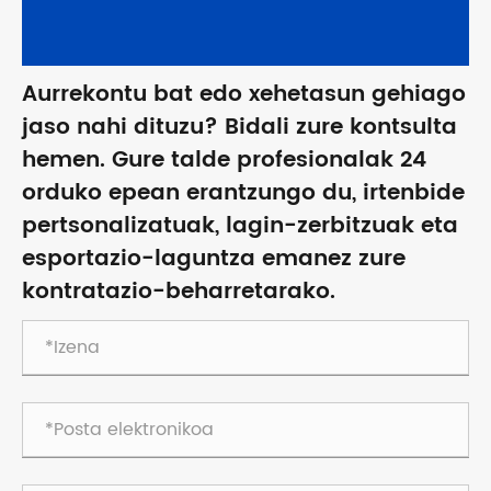
Aurrekontu bat edo xehetasun gehiago
jaso nahi dituzu? Bidali zure kontsulta
hemen. Gure talde profesionalak 24
orduko epean erantzungo du, irtenbide
pertsonalizatuak, lagin-zerbitzuak eta
esportazio-laguntza emanez zure
kontratazio-beharretarako.