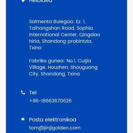
Helbidea
Salmenta Bulegoa: Ez. 1,
Taihangshan Road, Sophia
International Center, Qingdao
hiria, Shandong probintzia,
Txina
Fabrika gunea: No.1, Cuijia
Village, Houzhen, Shouguang
City, Shandong, Txina
Tel

+86-18663670626
Posta elektronikoa

tom@jinjigolden.com