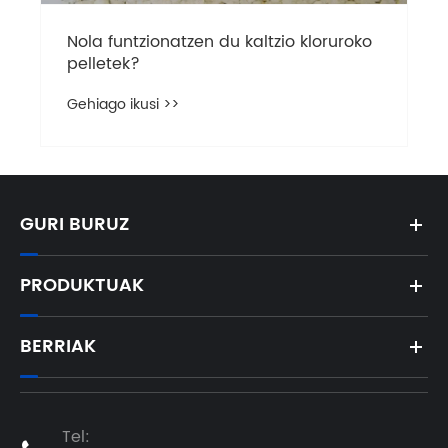
Nola funtzionatzen du kaltzio kloruroko
pelletek?
Gehiago ikusi >>
GURI BURUZ
PRODUKTUAK
BERRIAK
Tel: